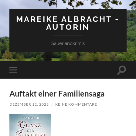
MAREIKE ALBRACHT -
AUTORIN
Sauerlandkrimis
Suchfe
Mobile-
ein-/a
Menü
ein-/ausblenden
Auftakt einer Familiensaga
DEZEMBER 12, 2023
/
KEINE KOMMENTARE