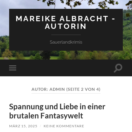
MAREIKE ALBRACHT -
AUTORIN
Sauerlandkrimis
Suchfe
Mobile-
ein-/a
Menü
ein-/ausblenden
AUTOR:
ADMIN
(SEITE 2 VON 4)
Spannung und Liebe in einer
brutalen Fantasywelt
MÄRZ 15, 2025
/
KEINE KOMMENTARE