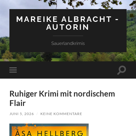
MAREIKE ALBRACHT -
AUTORIN
Sauerlandkrimis
Suchfe
Mobile-
ein-/a
Menü
ein-/ausblenden
Ruhiger Krimi mit nordischem
Flair
JUNI 5, 2026
/
KEINE KOMMENTARE